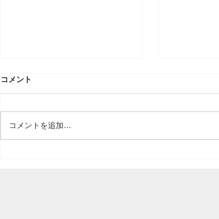
コメント
コメントを追加…
軽天工事の
大阪市内 ホテル⇨会議室に
改修工事を行いました。