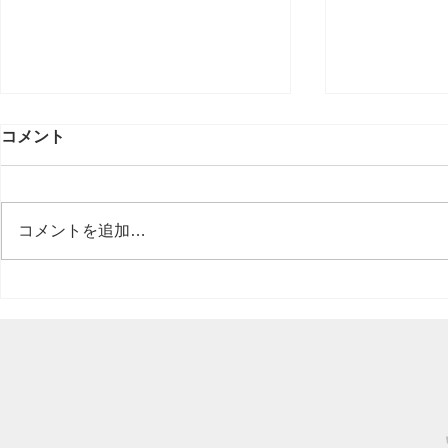
コメント
コメントを追加…
軽天工事の
大阪市内 ホテル⇨会議室に
改修工事を行いました。